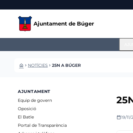
Vés al contingut
Saltar al contingut
Ajuntament de Búger
AJU
HOME
NOTÍCIES
25N A BÚGER
CHEVRON_RIGHT
CHEVRON_RIGHT
AJUNTAMENT
25N
Equip de govern
Oposició
calendar_today
19/11
El Batle
Portal de Transparència