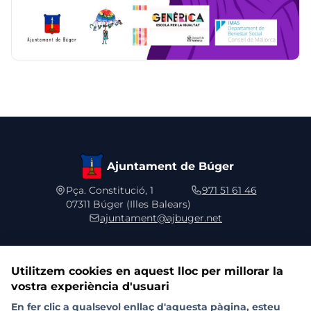
Ajuntament de Búger
Pça. Constitució, 1
971 51 61 46
07311 Búger (Illes Balears)
ajuntament@ajbuger.net
Utilitzem cookies en aquest lloc per millorar la
vostra experiència d'usuari
Segueix-nos a les xarxes socials
En fer clic a qualsevol enllaç d'aquesta pàgina, esteu