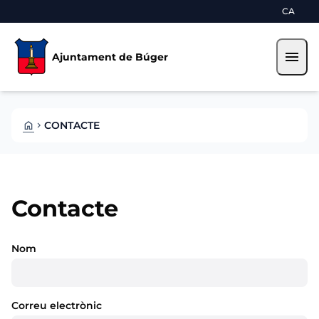
Skip to main content
Saltar al contingut
CA
menu
Ajuntament de Búger
HOME
CONTACTE
CHEVRON_RIGHT
Contacte
Nom
Correu electrònic