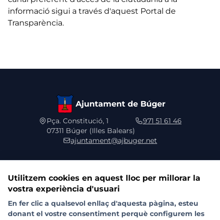
informació sigui a través d'aquest Portal de
Transparència.
Ajuntament de Búger
Pça. Constitució, 1
971 51 61 46
07311 Búger (Illes Balears)
ajuntament@ajbuger.net
Utilitzem cookies en aquest lloc per millorar la
vostra experiència d'usuari
Segueix-nos a les xarxes socials
En fer clic a qualsevol enllaç d'aquesta pàgina, esteu
donant el vostre consentiment perquè configurem les