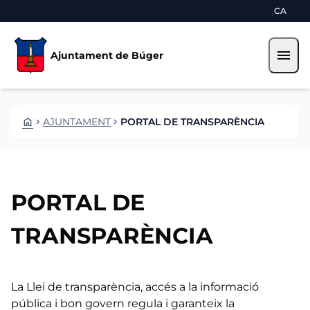
Vés al contingut
Saltar al contingut
CA
menu
Ajuntament de Búger
HOME
AJUNTAMENT
PORTAL DE TRANSPARÈNCIA
CHEVRON_RIGHT
CHEVRON_RIGHT
PORTAL DE
TRANSPARÈNCIA
La Llei de transparència, accés a la informació
pública i bon govern regula i garanteix la