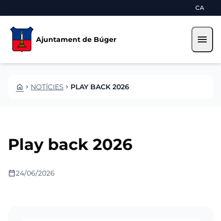
Vés al contingut
Saltar al contingut
CA
menu
Ajuntament de Búger
HOME
NOTÍCIES
PLAY BACK 2026
CHEVRON_RIGHT
CHEVRON_RIGHT
Play back 2026
calendar_today
24/06/2026