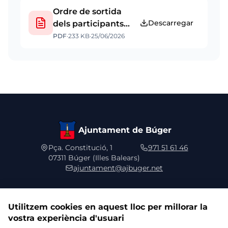
Ordre de sortida
Descarregar
dels participants
del play back 2026
PDF
·
233 KB
·
25/06/2026
Ajuntament de Búger
Pça. Constitució, 1
971 51 61 46
07311 Búger (Illes Balears)
ajuntament@ajbuger.net
Utilitzem cookies en aquest lloc per millorar la
vostra experiència d'usuari
Segueix-nos a les xarxes socials