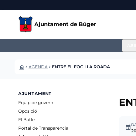
Vés al contingut
Saltar al contingut
Ajuntament de Búger
AJU
HOME
AGENDA
ENTRE EL FOC I LA ROADA
CHEVRON_RIGHT
CHEVRON_RIGHT
AJUNTAMENT
EN
Equip de govern
Oposició
El Batle
D
event
Portal de Transparència
20