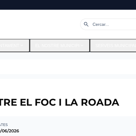
search
expand_more
expand_more
NTAMENT
EL NOSTRE MUNICIPI
SERVEIS MUNICIPA
TRE EL FOC I LA ROADA
ATES
/06/2026