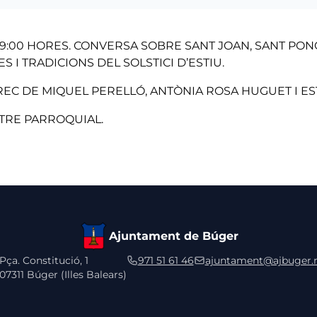
 19:00 HORES. CONVERSA SOBRE SANT JOAN, SANT PON
S I TRADICIONS DEL SOLSTICI D’ESTIU.
REC DE MIQUEL PERELLÓ, ANTÒNIA ROSA HUGUET I ES
ATRE PARROQUIAL.
Ajuntament de Búger
Pça. Constitució, 1
971 51 61 46
ajuntament@ajbuger.
07311 Búger (Illes Balears)