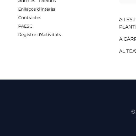
Adreces i telèfons
Enllaços d'interès
Contractes
A LES
PAESC
PLANTE
Registre d'Activitats
A CÀR
AL TE