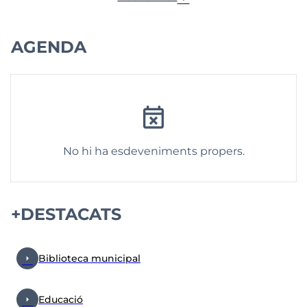
AGENDA
event_busy
No hi ha esdeveniments propers.
+DESTACATS
arrow_right
Biblioteca municipal
arrow_right
Educació