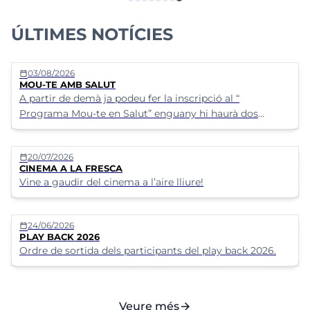
ÚLTIMES NOTÍCIES
03/08/2026
calendar_today
MOU-TE AMB SALUT
A partir de demà ja podeu fer la inscripció al “
Programa Mou-te en Salut” enguany hi haurà dos
grups.&nbsp;A) Dilluns i dimecres de les 8:30 h a les
9:30 h&nbsp;
20/07/2026
calendar_today
CINEMA A LA FRESCA
Vine a gaudir del cinema a l’aire lliure!
24/06/2026
calendar_today
PLAY BACK 2026
Ordre de sortida dels participants del play back 2026.
arrow_forward
Veure més