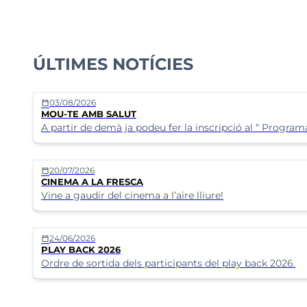
ÚLTIMES NOTÍCIES
03/08/2026
calendar_today
MOU-TE AMB SALUT
A partir de demà ja podeu fer la inscripció al “ Progra
20/07/2026
calendar_today
CINEMA A LA FRESCA
Vine a gaudir del cinema a l’aire lliure!
24/06/2026
calendar_today
PLAY BACK 2026
Ordre de sortida dels participants del play back 2026.