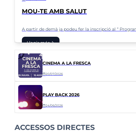
MOU-TE AMB SALUT
A partir de demà ja podeu fer la inscripció al “ Progr
arrow_forward
Llegir més
CINEMA A LA FRESCA
calendar_today
20/07/2026
PLAY BACK 2026
calendar_today
24/06/2026
ACCESSOS DIRECTES
Seu electrònica
Certificat d