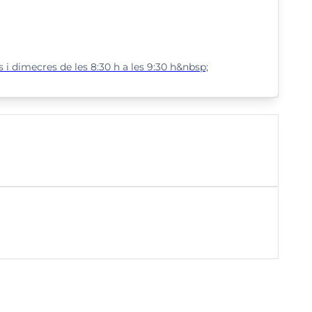
 i dimecres de les 8:30 h a les 9:30 h&nbsp;
Tauler d'anuncis
Perfil del con