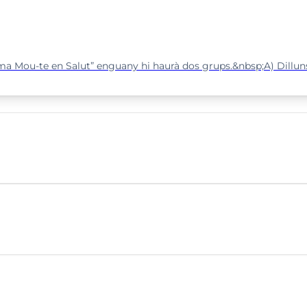
ama Mou-te en Salut” enguany hi haurà dos grups.&nbsp;A) Dilluns
e viatge
Queixes i suggeriments