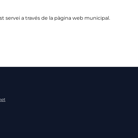
 servei a través de la pàgina web municipal.
net