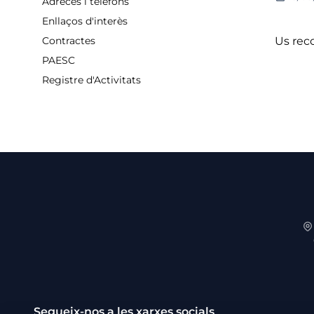
Adreces i telèfons
Enllaços d'interès
Us rec
Contractes
PAESC
Registre d'Activitats
Segueix-nos a les xarxes socials