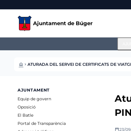
Skip to main content
Saltar al contingut
Ajuntament de Búger
AJU
HOME
ATURADA DEL SERVEI DE CERTIFICATS DE VIATG
CHEVRON_RIGHT
AJUNTAMENT
Atu
Equip de govern
Oposició
PIN
El Batle
Portal de Transparència
calendar_today
23/09