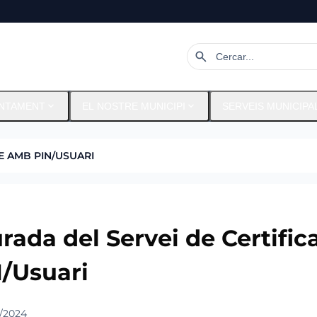
search
expand_more
expand_more
NTAMENT
EL NOSTRE MUNICIPI
SERVEIS MUNICIPA
E AMB PIN/USUARI
rada del Servei de Certifi
/Usuari
/2024