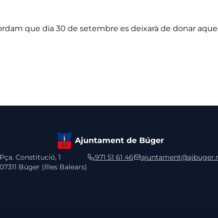
ordam que dia 30 de setembre es deixarà de donar aquest
Ajuntament de Búger
Pça. Constitució, 1
971 51 61 46
ajuntament@ajbuger.
07311 Búger (Illes Balears)