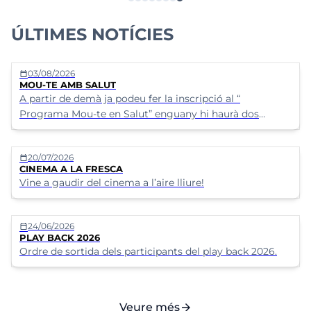
ÚLTIMES NOTÍCIES
03/08/2026
calendar_today
MOU-TE AMB SALUT
A partir de demà ja podeu fer la inscripció al “
Programa Mou-te en Salut” enguany hi haurà dos
grups.&nbsp;A) Dilluns i dimecres de les 8:30 h a les
9:30 h&nbsp;
20/07/2026
calendar_today
CINEMA A LA FRESCA
Vine a gaudir del cinema a l’aire lliure!
24/06/2026
calendar_today
PLAY BACK 2026
Ordre de sortida dels participants del play back 2026.
arrow_forward
Veure més