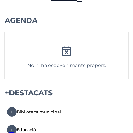
AGENDA
event_busy
No hi ha esdeveniments propers.
+DESTACATS
arrow_right
Biblioteca municipal
arrow_right
Educació